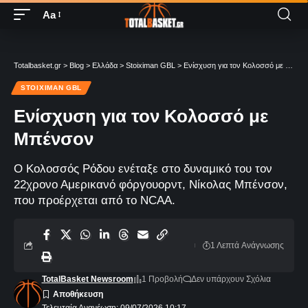
Aa
Totalbasket.gr
>
Blog
>
Ελλάδα
>
Stoiximan GBL
>
Ενίσχυση για τον Κολοσσό με Μπένσον
STOIXIMAN GBL
Ενίσχυση για τον Κολοσσό με
Μπένσον
Ο Κολοσσός Ρόδου ενέταξε στο δυναμικό του τον
22χρονο Αμερικανό φόργουορντ, Νίκολας Μπένσον,
που προέρχεται από το NCAA.
1 Λεπτά Aνάγνωσης
TotalBasket Newsroom
1 Προβολή
Δεν υπάρχουν Σχόλια