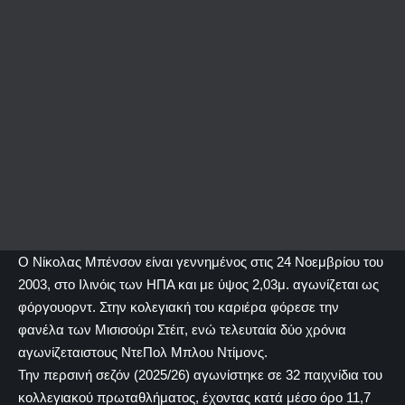
Ο Νίκολας Μπένσον είναι γεννημένος στις 24 Νοεμβρίου του
2003, στο Ιλινόις των ΗΠΑ και με ύψος 2,03μ. αγωνίζεται ως
φόργουορντ. Στην κολεγιακή του καριέρα φόρεσε την
φανέλα των Μισισούρι Στέιτ, ενώ τελευταία δύο χρόνια
αγωνίζεταιστους ΝτεΠολ Μπλου Ντίμονς.
Την περσινή σεζόν (2025/26) αγωνίστηκε σε 32 παιχνίδια του
κολλεγιακού πρωταθλήματος, έχοντας κατά μέσο όρο 11,7