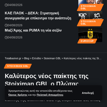
04/08/2026
STOIXIMAN
GBL
KAE ΠΑΟΚ – ΔΕΚΑ: Στρατηγική
συνεργασία με επίκεντρο την ανάπτυξη
STOIXIMAN
GBL
04/08/2026
Μαζί Άρης και PUMA τη νέα σεζόν
04/08/2026
EUROCUP
Totalbasket.gr
>
Blog
>
Ελλάδα
>
Stoiximan GBL
>
Καλύτερος νέος παίκτης της Stoiximan GBL ο Πλώτας
STOIXIMAN GBL
Καλύτερος νέος παίκτης της
Stoiximan GBL ο Πλώτας
Χρησιμοποιώντας αυτή την ιστοσελίδα αποδέχεσαι τους
Αποδοχή
Ο Νίκος Πλώτας αναδείχθηκε καλύτερος νέος
Όρους Χρήσης
και την
Πολιτική Απορρήτου
.
παίκτης της Stoiximan GBL της σεζόν 2025-26, όπως
πρόεκυψε από την ψηφοφορία των προπονητών και