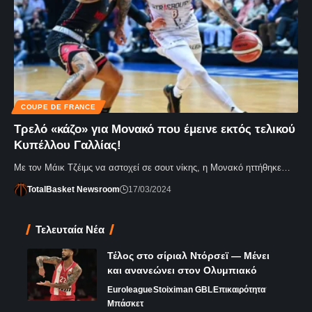
COUPE DE FRANCE
Τρελό «κάζο» για Μονακό που έμεινε εκτός τελικού
Κυπέλλου Γαλλίας!
Με τον Μάικ Τζέιμς να αστοχεί σε σουτ νίκης, η Μονακό ηττήθηκε…
TotalBasket Newsroom
17/03/2024
Τελευταία Νέα
Τέλος στο σίριαλ Ντόρσεϊ — Μένει
και ανανεώνει στον Ολυμπιακό
Euroleague
Stoiximan GBL
Επικαιρότητα
Μπάσκετ