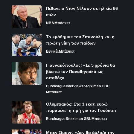
Πέθανε ο Ντον Νέλσον σε ηλικία 86
ετών
NBA
Μπάσκετ
Το «μάθημα» του Σπανούλη και η
πρώτη νίκη των παίδων
Εθνικές
Μπάσκετ
Γιαννακόπουλος: «Σε 5 χρόνια θα
βλέπω τον Παναθηναϊκό ως
οπαδός»
Euroleague
Interviews
Stoiximan GBL
Μπάσκετ
Ολυμπιακός: Στα 3 εκατ. ευρώ
παραμένει η τιμή για τον Γουόκαπ
Euroleague
Stoiximan GBL
Μπάσκετ
Μπεν Σίμονς: «Δεν θα άλλαζα την