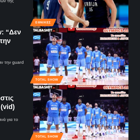
νων της
ΕΘΝΙΚΈΣ
: “Δεν
 την
ν την guard
TOTAL SHOW
στις
(vid)
νά για το
TOTAL SHOW