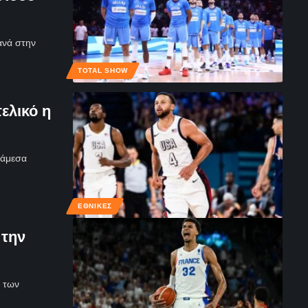
ανά στην
TOTAL SHOW
τελικό η
νάμεσα
ΕΘΝΙΚΈΣ
 την
α των