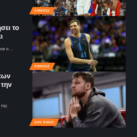
ΕΘΝΙΚΈΣ
σει το
ι
 και ο…
ΕΘΝΙΚΈΣ
των
 την
 της
ΕΟΚ RADIO