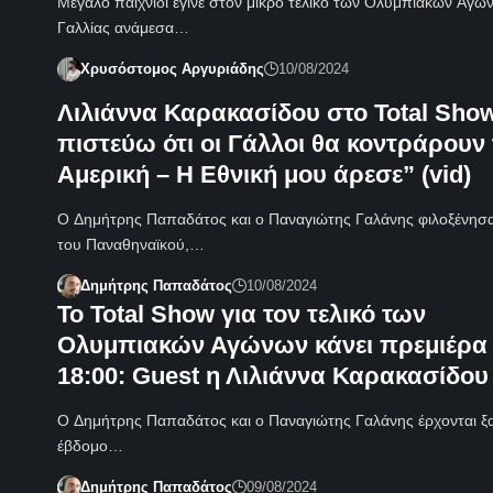
Μεγάλο παιχνίδι έγινε στον μικρό τελικό των Ολυμπιακών Αγώ
Γαλλίας ανάμεσα…
Χρυσόστομος Αργυριάδης
10/08/2024
Λιλιάννα Καρακασίδου στο Total Show
πιστεύω ότι οι Γάλλοι θα κοντράρουν
Αμερική – Η Εθνική μου άρεσε” (vid)
Ο Δημήτρης Παπαδάτος και ο Παναγιώτης Γαλάνης φιλοξένησα
του Παναθηναϊκού,…
Δημήτρης Παπαδάτος
10/08/2024
Το Total Show για τον τελικό των
Ολυμπιακών Αγώνων κάνει πρεμιέρα 
18:00: Guest η Λιλιάννα Καρακασίδου 
Ο Δημήτρης Παπαδάτος και ο Παναγιώτης Γαλάνης έρχονται ξα
έβδομο…
Δημήτρης Παπαδάτος
09/08/2024