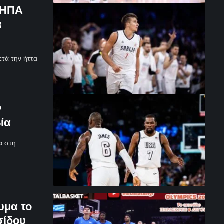
ι ΗΠΑ
α
τά την ήττα
ν
ία
α στη
υμα το
σίδου