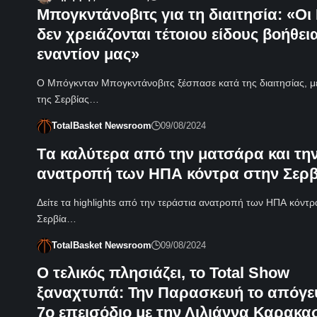
Μπογκντάνοβιτς για τη διαιτησία: «Ο
δεν χρειάζονται τέτοιου είδους βοήθει
εναντίον μας»
Ο Μπόγκνταν Μπογκντάνοβιτς ξέσπασε κατά της διαιτησίας, με
της Σερβίας…
TotalBasket Newsroom
09/08/2024
Tα καλύτερα από την ματσάρα και τη
ανατροπή των ΗΠΑ κόντρα στην Σερβ
Δείτε τα highlights από την τεράστια ανατροπή των ΗΠΑ κόντρ
Σερβία…
TotalBasket Newsroom
09/08/2024
Ο τελικός πλησιάζει, το Total Show
ξαναχτυπά: Την Παρασκευή το απόγε
7ο επεισόδιο με την Λιλιάννα Καρακα