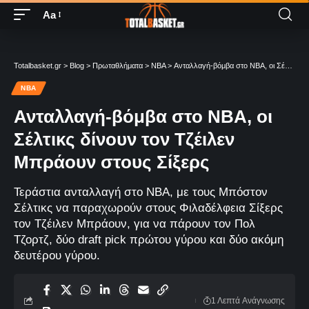
Aa
Totalbasket.gr
>
Blog
>
Πρωταθλήματα
>
NBA
>
Ανταλλαγή-βόμβα στο NBA, οι Σέλτικς δίνουν τον Τζέιλεν Μπράουν στους Σίξερς
NBA
Ανταλλαγή-βόμβα στο NBA, οι
Σέλτικς δίνουν τον Τζέιλεν
Μπράουν στους Σίξερς
Τεράστια ανταλλαγή στο NBA, με τους Μπόστον
Σέλτικς να παραχωρούν στους Φιλαδέλφεια Σίξερς
τον Τζέιλεν Μπράουν, για να πάρουν τον Πολ
Τζορτζ, δύο draft pick πρώτου γύρου και δύο ακόμη
δευτέρου γύρου.
1 Λεπτά Aνάγνωσης