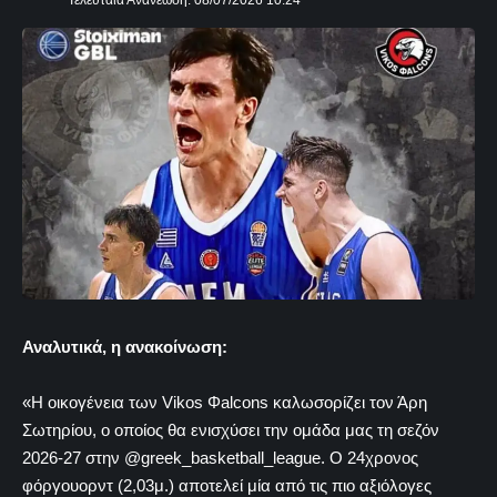
Τελευταία Ανανέωση: 08/07/2026 10:24
Αναλυτικά, η ανακοίνωση:
«Η οικογένεια των Vikos Φalcons καλωσορίζει τον Άρη
Σωτηρίου, ο οποίος θα ενισχύσει την ομάδα μας τη σεζόν
2026-27 στην @greek_basketball_league. Ο 24χρονος
φόργουορντ (2,03μ.) αποτελεί μία από τις πιο αξιόλογες