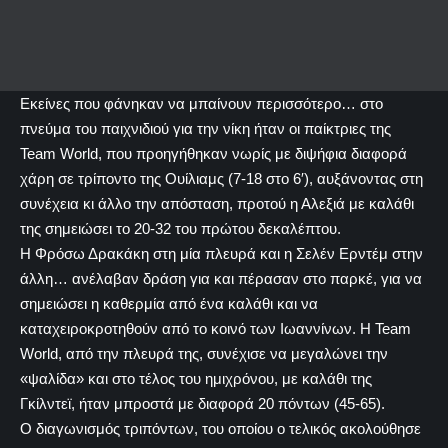
Εκείνες που φάνηκαν να μπαίνουν περισσότερο… στο
πνεύμα του παιχνιδιού για την νίκη ήταν οι παίκτριες της
Team World, που προηγήθηκαν νωρίς με διψήφια διαφορά
χάρη σε τρίποντο της Ουίλιαμς (7-18 στο 6′), αυξάνοντας στη
συνέχεια κι άλλο την απόσταση, προτού η Αλεξιά με καλάθι
της σημειώσει το 20-32 του πρώτου δεκαλέπτου.
Η Φρόσω Δρακάκη στη μία πλευρά και η Σελέν Ερντέμ στην
άλλη… ανέλαβαν δράση για και πέρασαν στο παρκέ, για να
σημειώσει η καθερμία από ένα καλάθι και να
καταχειροκροτηθούν από το κοινό των Ιωαννίνων. Η Team
World, από την πλευρά της, συνέχισε να μεγαλώνει την
«ψαλίδα» και στο τέλος του ημιχρόνου, με καλάθι της
Γκίλντεϊ, ήταν μπροστά με διαφορά 20 πόντων (45-65).
Ο διαγωνισμός τριπόντων, του οποίου ο τελικός ακολούθησε