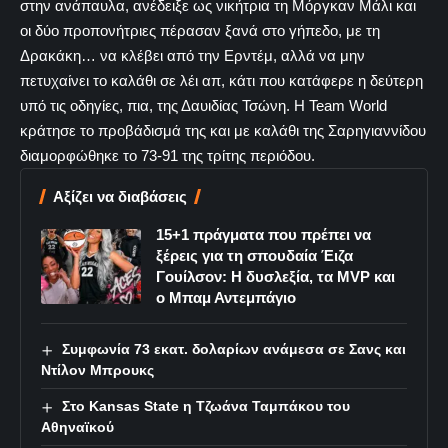
στην ανάπαυλα, ανέδειξε ως νικήτρια τη Μόργκαν Μάλι και
οι δύο προπονήτριες πέρασαν ξανά στο γήπεδο, με τη
Δρακάκη… να κλέβει από την Ερντέμ, αλλά να μην
πετυχαίνει το καλάθι σε λέι απ, κάτι που κατάφερε η δεύτερη
υπό τις οδηγίες, πια, της Δαυιδίας Τσώνη. Η Team World
κράτησε το προβάδισμά της και με καλάθι της Σαρηγιαννίδου
διαμορφώθηκε το 73-91 της τρίτης περιόδου.
Αξίζει να διαβάσεις
15+1 πράγματα που πρέπει να
ξέρεις για τη σπουδαία Έιζα
Γουίλσον: Η δυσλεξία, τα MVP και
ο Μπαμ Αντεμπάγιο
Συμφωνία 73 εκατ. δολαρίων ανάμεσα σε Σανς και
Ντίλον Μπρουκς
Στο Kansas State η Τζωάνα Ταμπάκου του
Αθηναϊκού