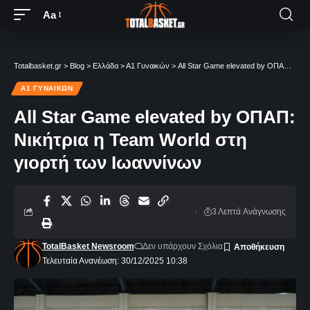
Aa
Totalbasket.gr
>
Blog
>
Ελλάδα
>
Α1 Γυναικών
>
All Star Game elevated by ΟΠΑΠ: Νικήτρια η Team World στη γιορτή των Ιωαννίνων
Α1 ΓΥΝΑΙΚΏΝ
All Star Game elevated by ΟΠΑΠ:
Νικήτρια η Team World στη
γιορτή των Ιωαννίνων
3 Λεπτά Aνάγνωσης
TotalBasket Newsroom
Δεν υπάρχουν Σχόλια
Τελευταία Ανανέωση: 30/12/2025 10:38