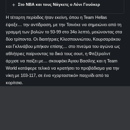
Στο ΝΒΑ και τους Νάγκετς ο Λόνι Γουόκερ
Η τέταρτη περίοδος ήταν εκείνη, όπου η Team Hellas
έψαξε… την αντίδραση, με την Τσινέκε να σημειώνει από τη
γραμμή των βολών το 93-99 στο 34ο λεπτό, μειώνοντας στα
δύο τρίποντα. Οι διαιτήτριες Κλεσπουνιώτου, Κουρσαράκου
και Γκλινάβου μπήκαν επίσης… στο πνεύμα του αγώνα ως
αθλήτριες παίρνοντας τα δικά τους σουτ, η Φιτζέραλντ
άρχισε να παίζει με… σκουφάκι Άγιου Βασίλης και η Team
World κατάφερε τελικά να κρατήσει το προβάδισμα για την
νίκη με 103-117, σε ένα «χορταστικό» παιχνίδι από τα
κορίτσια.