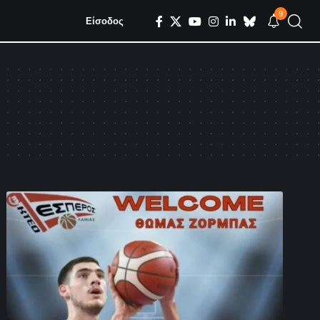
9
Είσοδος