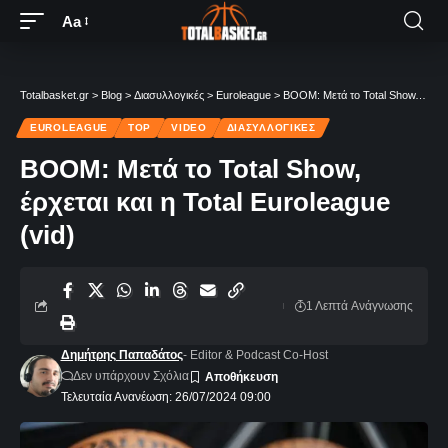
Aa
Totalbasket.gr
>
Blog
>
Διασυλλογικές
>
Euroleague
>
BOOM: Μετά το Total Show, έρχεται και η Total Euroleague (vid)
EUROLEAGUE
TOP
VIDEO
ΔΙΑΣΥΛΛΟΓΙΚΈΣ
BOOM: Μετά το Total Show,
έρχεται και η Total Euroleague
(vid)
1 Λεπτά Aνάγνωσης
Δημήτρης Παπαδάτος
- Editor & Podcast Co-Host
Δεν υπάρχουν Σχόλια
Τελευταία Ανανέωση: 26/07/2024 09:00