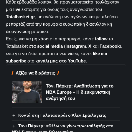
Κάθε εβδομάδα λοιπόν, θα πραγματοποιείται τουλάχιστον
μία
live
εκπομπή για όλους τους αναγνώστες του
Totalbasket.gr
, με ανάλυση των αγώνων και με πλούσιο
ρεπορτάζ από την κορυφαία ευρωπαϊκή διασυλλογική
διοργάνωση μπάσκετ.
Εσείς, για να μη χάσετε το παραμικρό, κάντε
follow
το
Totalbasket στα
social media
(
Instagram
,
X
και
Facebook
),
ενώ για να δείτε πρώτοι τα νέα video, κάντε
like
και
subscribe
στο
κανάλι μας στο YouTube
.
Αξίζει να διαβάσεις
Τόνι Πάρκερ: Αναδίπλωση για το
NBA Europe – Η διευκρινιστική
ανάρτησή του
Κοντά στη Γαλατασαράι ο Άλεν Σμάιλαγκιτς
Τόνι Πάρκερ: «Θέλω να γίνω πρωταθλητής στο
NBA Europe με τη Βιλερμπάν»